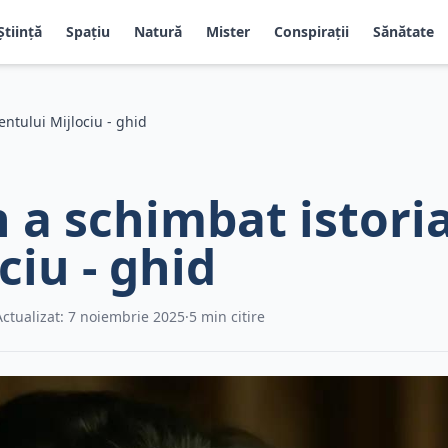
Știință
Spațiu
Natură
Mister
Conspirații
Sănătate
ntului Mijlociu - ghid
a schimbat istori
ciu - ghid
Actualizat: 7 noiembrie 2025
·
5 min citire