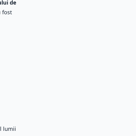
lui de
 fost
l lumii