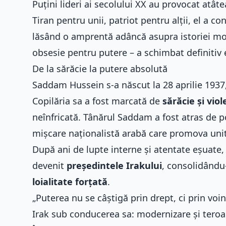
Puțini lideri ai secolului XX au provocat atât
Tiran pentru unii, patriot pentru alții, el a 
lăsând o amprentă adâncă asupra istoriei mod
obsesie pentru putere – a schimbat definitiv ec
De la sărăcie la putere absolută
Saddam Hussein s-a născut la 28 aprilie 1937, 
Copilăria sa a fost marcată de
sărăcie și vio
neînfricată. Tânărul Saddam a fost atras de p
mișcare naționalistă arabă care promova unit
După ani de lupte interne și atentate eșuate, H
devenit
președintele Irakului
, consolidându
loialitate forțată
.
„Puterea nu se câștigă prin drept, ci prin v
Irak sub conducerea sa: modernizare și teroa