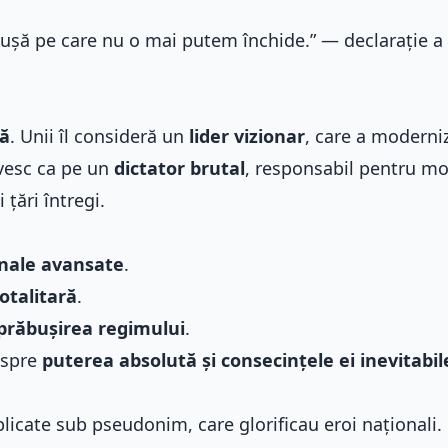
ușă pe care nu o mai putem închide.” — declarație a
tă
. Unii îl consideră un
lider vizionar
, care a moderni
rivesc ca pe un
dictator brutal
, responsabil pentru mo
țări întregi.
nale avansate
.
otalitară
.
prăbușirea regimului
.
espre
puterea absolută și consecințele ei inevitabil
blicate sub pseudonim, care glorificau eroi naționali.