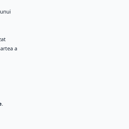
 unui
zat
artea a
e
.