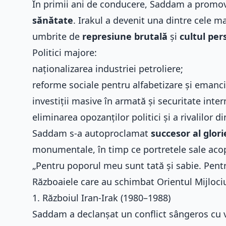
În primii ani de conducere, Saddam a promo
sănătate
. Irakul a devenit una dintre cele m
umbrite de
represiune brutală
și
cultul per
Politici majore:
naționalizarea industriei petroliere;
reforme sociale pentru alfabetizare și emanc
investiții masive în armată și securitate inter
eliminarea opozanților politici și a rivalilor di
Saddam s-a autoproclamat
succesor al glori
monumentale, în timp ce portretele sale aco
„Pentru poporul meu sunt tată și sabie. Pen
Războaiele care au schimbat Orientul Mijloci
1. Războiul Iran-Irak (1980–1988)
Saddam a declanșat un conflict sângeros cu ve