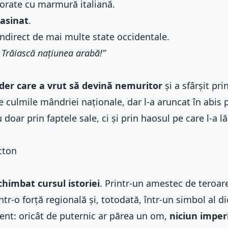
orate cu marmură italiană.
sasinat
.
t indirect de mai multe state occidentale.
! Trăiască națiunea arabă!”
ider care a vrut să devină nemuritor
și a sfârșit prin
e culmile mândriei naționale, dar l-a aruncat în abis 
doar prin faptele sale, ci și prin haosul pe care l-a lă
cton
chimbat cursul istoriei
. Printr-un amestec de teroar
ntr-o forță regională și, totodată, într-un simbol al di
nt: oricât de puternic ar părea un om,
niciun imper