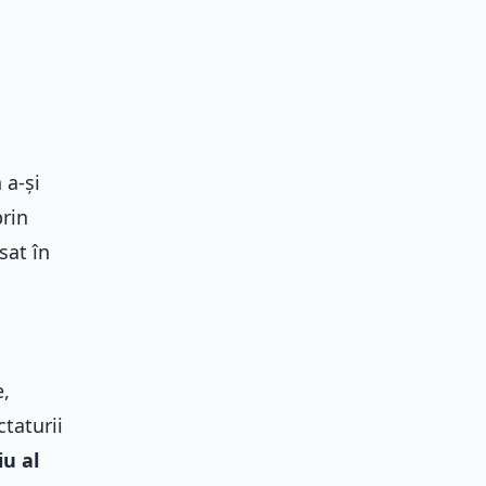
 a-și
prin
sat în
e,
ctaturii
iu al