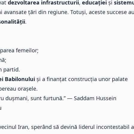
vat
dezvoltarea infrastructurii
,
educației
și
sistemu
ai avansate țări din regiune. Totuși, aceste succese au
sonalității
.
iparea femeilor;
nă;
n partid.
ei Babilonului
și a finanțat construcția unor palate
pereau orașele.
tru dușmani, sunt furtună.” — Saddam Hussein
u
cinul Iran, sperând să devină liderul incontestabil a