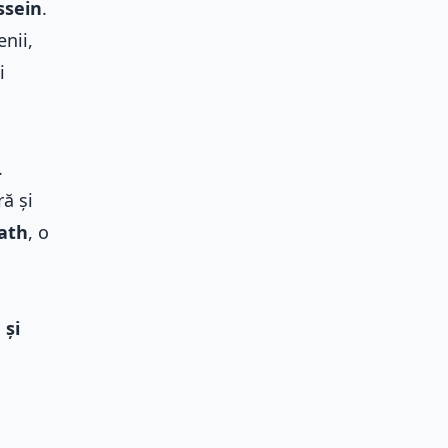
sein
.
enii,
i
.
ă și
’ath
, o
 și