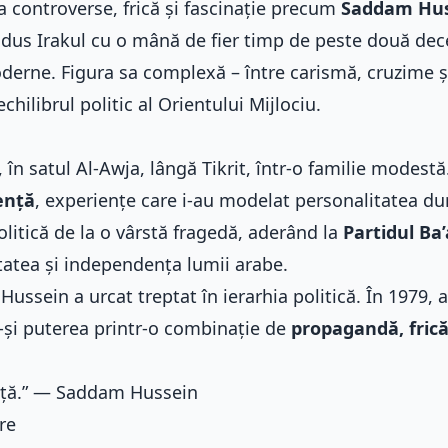
ea controverse, frică și fascinație precum
Saddam Hus
condus Irakul cu o mână de fier timp de peste două dec
erne. Figura sa complexă – între carismă, cruzime ș
hilibrul politic al Orientului Mijlociu.
în satul Al-Awja, lângă Tikrit, într-o familie modestă
lență
, experiențe care i-au modelat personalitatea dur
olitică de la o vârstă fragedă, aderând la
Partidul Ba
atea și independența lumii arabe.
ussein a urcat treptat în ierarhia politică. În 1979, a
-și puterea printr-o combinație de
propagandă, frică
oință.” — Saddam Hussein
re