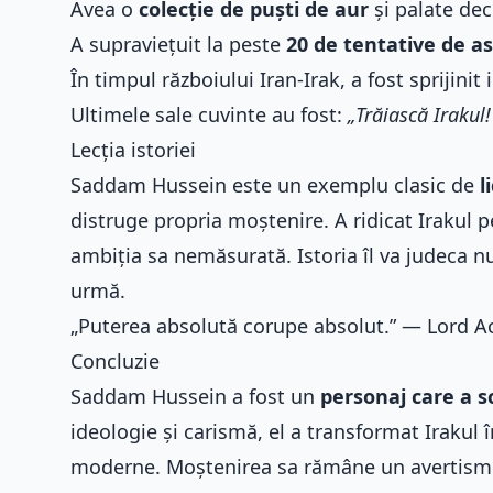
Avea o
colecție de puști de aur
și palate dec
A supraviețuit la peste
20 de tentative de a
În timpul războiului Iran-Irak, a fost sprijini
Ultimele sale cuvinte au fost:
„Trăiască Irakul
Lecția istoriei
Saddam Hussein este un exemplu clasic de
l
distruge propria moștenire. A ridicat Irakul p
ambiția sa nemăsurată. Istoria îl va judeca nu 
urmă.
„Puterea absolută corupe absolut.” — Lord A
Concluzie
Saddam Hussein a fost un
personaj care a s
ideologie și carismă, el a transformat Irakul î
moderne. Moștenirea sa rămâne un avertisme