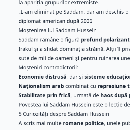
la apariția grupurilor extremiste.
„L-am eliminat pe Saddam, dar am deschis o 
diplomat american după 2006
Moștenirea lui Saddam Hussein
Saddam rămâne o figură
profund polarizan
Irakul și a sfidat dominația străină. Alții îl p
sute de mii de oameni și pentru ruinarea unei 
Moșteniri contradictorii:
Economie distrusă
, dar și
sisteme educațio
Naționalism arab
combinat cu
represiune t
Stabilitate prin frică
, urmată de
haos după 
Povestea lui Saddam Hussein este o lecție d
5 Curiozități despre Saddam Hussein
A scris mai multe
romane politice
, unele pu