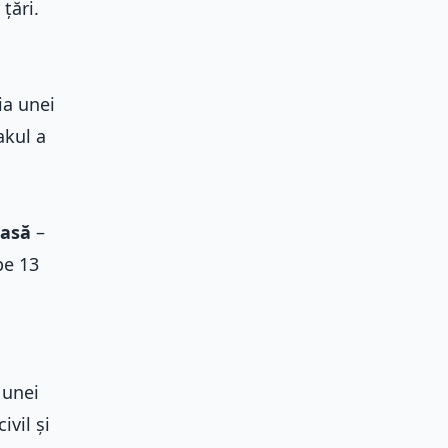
țări.
ia unei
akul a
masă
–
pe 13
 unei
ivil și