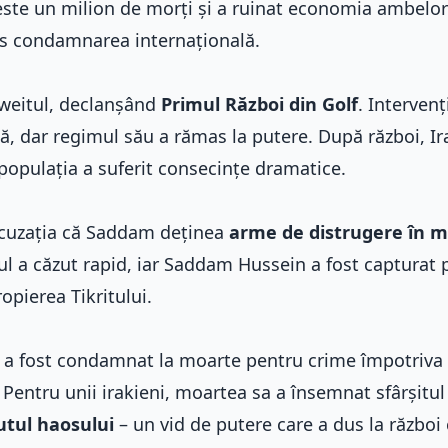
este un milion de morți și a ruinat economia ambelor 
tras condamnarea internațională.
uweitul, declanșând
Primul Război din Golf
. Intervenț
gă, dar regimul său a rămas la putere. După război, Ir
r populația a suferit consecințe dramatice.
 acuzația că Saddam deținea
arme de distrugere în 
ul a căzut rapid, iar Saddam Hussein a fost capturat 
pierea Tikritului.
a fost condamnat la moarte pentru crime împotriva
Pentru unii irakieni, moartea sa a însemnat sfârșitul
utul haosului
– un vid de putere care a dus la război c