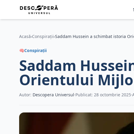
Acasă
›
Conspirații
›
Saddam Hussein a schimbat istoria Orie
🧠
Conspirații
Saddam Hussein 
Orientului Mijlo
Autor:
Descopera Universul
·
Publicat: 28 octombrie 2025
·