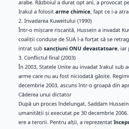
arabe. Războiul a durat opt ani, a provocat p
Irakul a folosit
arme chimice
, fapt ce i-a a
2. Invadarea Kuweitului (1990)
Într-o mișcare riscantă, Hussein a invadat K
coaliții conduse de SUA l-a forțat să se retra
intrat sub
sancțiuni ONU devastatoare
, ia
3. Conflictul final (2003)
În 2003, Statele Unite au invadat Irakul sub
arme care nu au fost niciodată găsite. Regim
decembrie 2003, ascuns într-o groapă din apro
Căderea unui dictator
După un proces îndelungat, Saddam Hussein 
umanității și executat pe 30 decembrie 2006. 
ere a terorii. Pentru alții, a reprezentat
încep