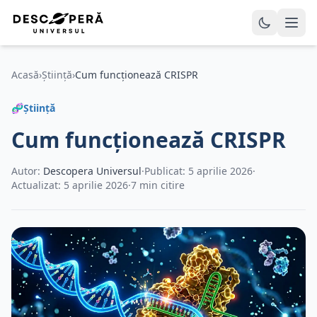
Acasă
›
Știință
›
Cum funcționează CRISPR
🧬
Știință
Cum funcționează CRISPR
Autor:
Descopera Universul
·
Publicat: 5 aprilie 2026
·
Actualizat: 5 aprilie 2026
·
7 min citire