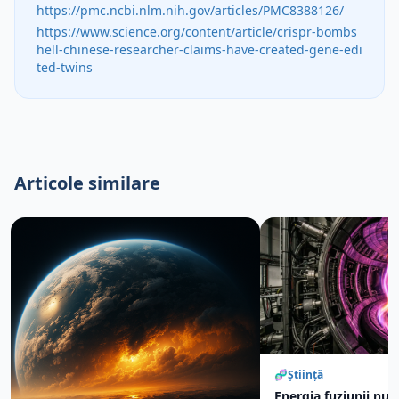
https://pmc.ncbi.nlm.nih.gov/articles/PMC8388126/
https://www.science.org/content/article/crispr-bombs
hell-chinese-researcher-claims-have-created-gene-edi
ted-twins
Articole similare
🧬
Știință
Energia fuziunii nuc