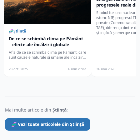
progresele reale di
Stadiul fuziunii nucleare
istoric NIF, progresul ITE
private (Commonwealth F
TAE), diferența dintre de
🧬
Știință
științifică și energie come
De ce se schimbă clima pe Pământ
– efecte ale încălzirii globale
Află de ce se schimbă clima pe Pământ, care
sunt cauzele naturale și umane ale încălzirii
globale și cum putem opri acest proces.
28 oct. 2025
6 min citire
26 mai 2026
Mai multe articole din
Știință
:
🧬 Vezi toate articolele din Știință