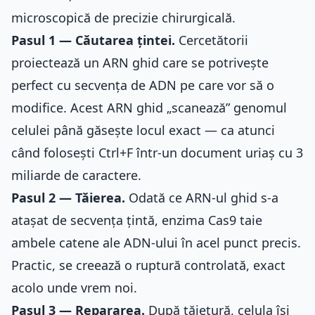
microscopică de precizie chirurgicală.
Pasul 1 — Căutarea țintei.
Cercetătorii
proiectează un ARN ghid care se potrivește
perfect cu secvența de ADN pe care vor să o
modifice. Acest ARN ghid „scanează” genomul
celulei până găsește locul exact — ca atunci
când folosești Ctrl+F într-un document uriaș cu 3
miliarde de caractere.
Pasul 2 — Tăierea.
Odată ce ARN-ul ghid s-a
atașat de secvența țintă, enzima Cas9 taie
ambele catene ale ADN-ului în acel punct precis.
Practic, se creează o ruptură controlată, exact
acolo unde vrem noi.
Pasul 3 — Repararea.
După tăietură, celula își